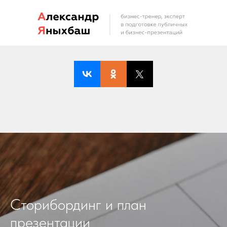
Сторибординг и план
презентации