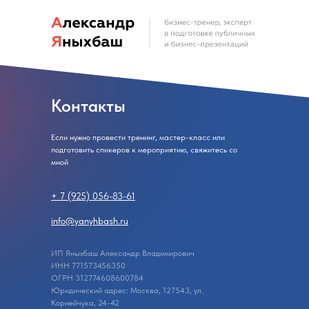
Контакты
Если нужно провести тренинг, мастер-класс или
подготовить спикеров к мероприятию, свяжитесь со
мной
+ 7 (925) 056-83-61
info@yanyhbash.ru
ИП Яныхбаш Александр Владимирович
ИНН 771573456350
ОГРН 312774608600784
Юридический адрес: Москва, 127543, ул.
Корнейчука, 24-42